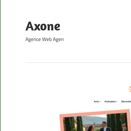
Skip
to
content
Axone
Agence Web Agen