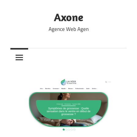
Skip
to
Axone
content
Agence Web Agen