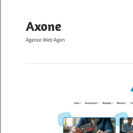
Skip
to
content
Axone
Agence Web Agen