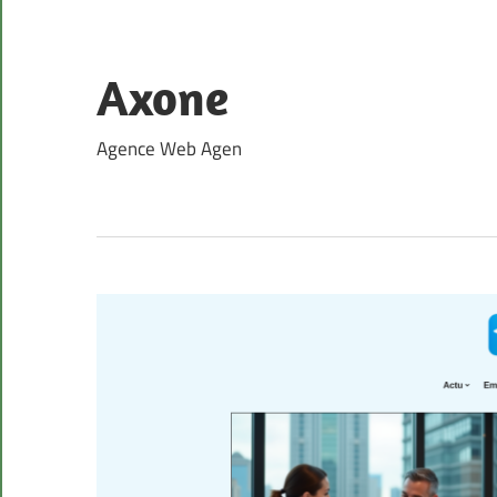
Skip
to
content
Axone
Agence Web Agen