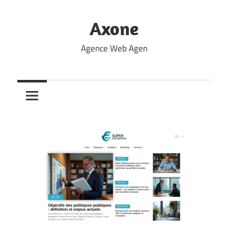
Skip
to
Axone
content
Agence Web Agen